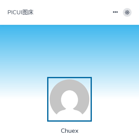
PICUI图床
Chuex