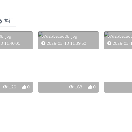
热门
8f.jpg
67d2b5ecad08f.jpg
67d2b5ecad0
3 11:40:01
2025-03-13 11:39:50
2025-03-1
126
0
168
0