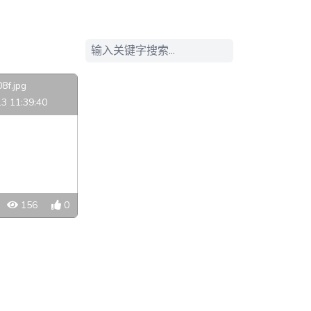
8f.jpg
3 11:39:40
156
0