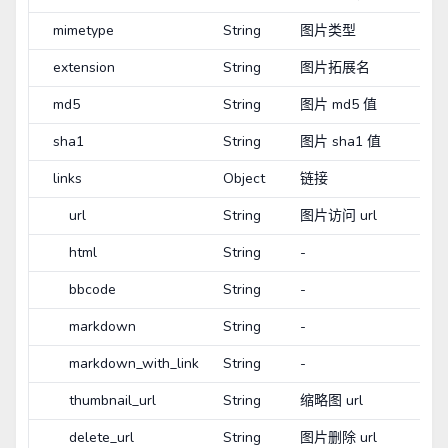
mimetype
String
图片类型
extension
String
图片拓展名
md5
String
图片 md5 值
sha1
String
图片 sha1 值
links
Object
链接
url
String
图片访问 url
html
String
-
bbcode
String
-
markdown
String
-
markdown_with_link
String
-
thumbnail_url
String
缩略图 url
delete_url
String
图片删除 url